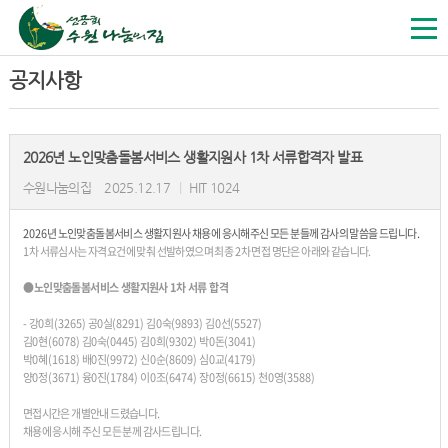
공지사항
2026년 노인맞춤돌봄서비스 생활지원사 1차 서류합격자 발표
수원나눔의집
2025.12.17
|
HIT 1024
2026
년 노인맞춤돌봄서비스 생활지원사 채용에 응시해주신 모든 분들께 감사의 말씀을 드립니다
.
1
차 서류심사는 자격요건에 맞춰 선발하였으며 최종
2
차 면접 명단은 아래와 같습니다
.
●
노인맞춤돌봄서비스 생활지원사
1
차 서류 합격
-
강
0
희
(3265)
공
0
실
(8291)
김
0
숙
(9893)
김
0
선
(5527)
김
0
현
(6078)
김
0
숙
(0445)
김
0
희
(9302)
박
0
돈
(3041)
박
0
혜
(1618)
배
0
진
(9972)
신
0
순
(8609)
심
0
교
(4179)
양
0
정
(3671)
융
0
진
(1784)
이
0
조
(6474)
장
0
정
(6615)
천
0
영
(3588)
면접시간은 개별안내 드렸습니다
.
채용에 응시해 주신 모든 분께 감사드립니다
.